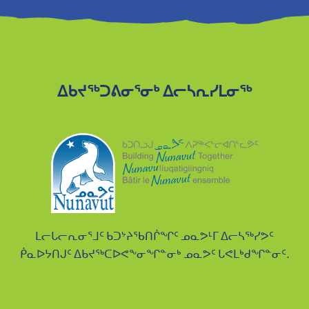
ᐃᑲᔪᖅᑐᕕᓂᕐᓂᒃ ᐃᓕᓴᕆᓯᒪᓂᖅ
ᒪᓕᒐᓕᕆᓂᕐᒧᑦ ᑲᑐᔾᔨᖃᑎᒌᖏᑦ ᓄᓇᕗᒻᒥ ᐃᓕᓴᖅᓯᕗᑦ
ᑮᓇᐅᔭᑎᒍᑦ ᐃᑲᔪᖅᑕᐅᕙᖕᓂᖏᓐᓂᒃ ᓄᓇᕗᑦ ᒐᕙᒪᒃᑯᖏᓐᓂᑦ.