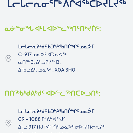
ᒪᓕᒐᓕᕆᓂᕐᒥᒃ ᐱᒋᐊᖅᑕᐅᔪᒪᔪᖅ
ᓇᓃᓐᓂᖓ ᐊᒻᒪ ᐊᐅᓪᓚᖅᑎᑦᑎᔾᔪᑏᑦ:
ᒪᓕᒐᓕᕆᔨᒃᑯᑦ ᑲᑐᔾᔨᖃᑎᒌᖏᑦ ᓄᓇᕘᒥ
C-917 ᓄᓇᕗᑦ ᐊᑐᕆᐊᖅ
ᓇᑎᖅ 3, ᐃᒡᓗᕈᓯᖅ B,
ᐃᖃᓗᐃᑦ, ᓄᓇᕗᑦ, X0A 3H0
ᑎᑎᖅᑲᒃᑯᕕᒃᑯᑦ ᐊᐅᓪᓚᖅᑎᑕᐅᓗᑎᒃ:
ᒪᓕᒐᓕᕆᔨᒃᑯᑦ ᑲᑐᔾᔨᖃᑎᒌᖏᑦ ᓄᓇᕘᒥ
C9 – 1088 ᒥᕝᕕᒃ ᐊᖅᑯᑦ
ᐃᒡᓗ 917 ᑎᒍᒥᐊᖅᑏᑦ ᓄᓇᕗᑦ ᓂᐅᕐᕈᑎᓕᕆᔩᑦ