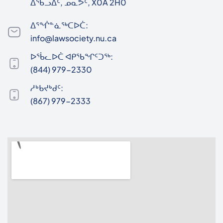
ᐃᖃᓗᐃᑦ, ᓄᓇᕗᑦ, X0A 2H0
ᐃᕐᖐᓐᓈᖅᑕᐅᑖ:
info@lawsociety.nu.ca
ᐅᖄᓚᐅᑖ ᐊᑭᖃᖏᑦᑐᖅ:
(844) 979-2330
ᓱᒃᑲᔪᒃᑯᑦ:
(867) 979-2333