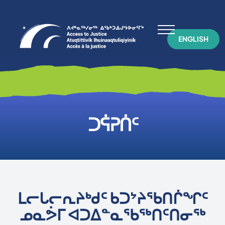
ENGLISH
ᑐᕌᕈᑏᑦ
ᒪᓕᒐᓕᕆᔨᒃᑯᑦ ᑲᑐᔾᔨᖃᑎᒌᖏᑦ
ᓄᓇᕘᒥ ᐊᑐᐃᓐᓇᖃᖅᑎᑦᑎᓂᖅ