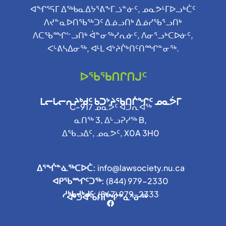
ᐊᖏᕐᕋᒥ ᐃᖅᑲᓇᐃᔭᕐᕕᖕᒥᓘᓐᓃᑦ, ᓄᓇᕗᒻᒥᐅᓗᒃᑖᑦ
ᐱᔪᓐᓇᐅᑎᖃᖅᑐᑦ ᐃᓅᓗᑎᒃ ᐃᓅᓯᖃᕐᓗᑎᒃ
ᐱᑕᖃᙱᓪᓗᑎᒃ ᐋᓐᓂᖅᓯᕆᓃᑦ, ᐱᓂᕐᓗᒃᑕᐅᓃᑦ,
ᐸᒡᕕᓴᐃᓂᖅ, ᐊᒻᒪ ᐊᔾᔨᒌᒃᑎᑦᑎᙱᓐᓂᖅ.
ᐅᖃᖃᑎᒋᑎᒍᑦ
ᒪᓕᒐᓕᕆᔨᒃᑯᑦ ᑲᑐᔾᔨᖃᑎᒌᖏᑦ ᓄᓇᕘᒥ
C-917 ᓄᓇᕗᑦ ᐊᑐᕆᐊᖅ
ᓇᑎᖅ 3, ᐃᒡᓗᕈᓯᖅ B,
ᐃᖃᓗᐃᑦ, ᓄᓇᕗᑦ, X0A 3H0
ᐃᕐᖐᓐᓈᖅᑕᐅᑖ:
info@lawsociety.nu.ca
ᐊᑭᖃᙱᑦᑐᖅ:
(844) 979-2330
ᓱᒃᑲᔪᒃᑯᑦ:
(
867) 979-2333
ᐊᒃᑐᐊᖃᑎᒌᖏᓐᓇᕐᓂᖅ