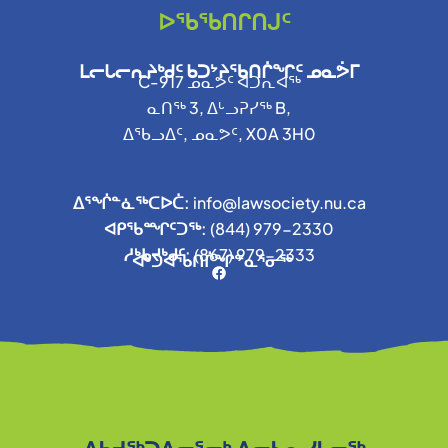
ᐅᖃᖃᑎᒋᑎᒍᑦ
ᒪᓕᒐᓕᕆᔨᒃᑯᑦ ᑲᑐᔾᔨᖃᑎᒌᖏᑦ ᓄᓇᕘᒥ
C-917 ᓄᓇᕗᑦ ᐊᑐᕆᐊᖅ
ᓇᑎᖅ 3, ᐃᒡᓗᕈᓯᖅ B,
ᐃᖃᓗᐃᑦ, ᓄᓇᕗᑦ, X0A 3H0
ᐃᕐᖐᓐᓈᖅᑕᐅᑖ:
info@lawsociety.nu.ca
ᐊᑭᖃᙱᑦᑐᖅ:
(844) 979-2330
ᓱᒃᑲᔪᒃᑯᑦ:
(
867) 979-2333
ᐊᒃᑐᐊᖃᑎᒌᖏᓐᓇᕐᓂᖅ