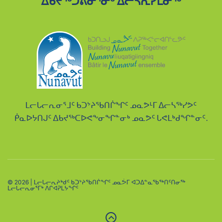
ᐃᑲᔪᖅᑐᕕᓂᕐᓂᒃ ᐃᓕᓴᕆᓯᒪᓂᖅ
ᒪᓕᒐᓕᕆᓂᕐᒧᑦ ᑲᑐᔾᔨᖃᑎᒌᖏᑦ ᓄᓇᕗᒻᒥ ᐃᓕᓴᖅᓯᕗᑦ
ᑮᓇᐅᔭᑎᒍᑦ ᐃᑲᔪᖅᑕᐅᕙᖕᓂᖏᓐᓂᒃ ᓄᓇᕗᑦ ᒐᕙᒪᒃᑯᖏᓐᓂᑦ.
© 2026 | ᒪᓕᒐᓕᕆᔨᒃᑯᑦ ᑲᑐᔾᔨᖃᑎᒌᖏᑦ ᓄᓇᕘᒥ ᐊᑐᐃᓐᓇᖃᖅᑎᑦᑎᓂᖅ
ᒪᓕᒐᓕᕆᓂᕐᒥᒃ ᐱᒋᐊᕈᒪᔭᖏᑦ