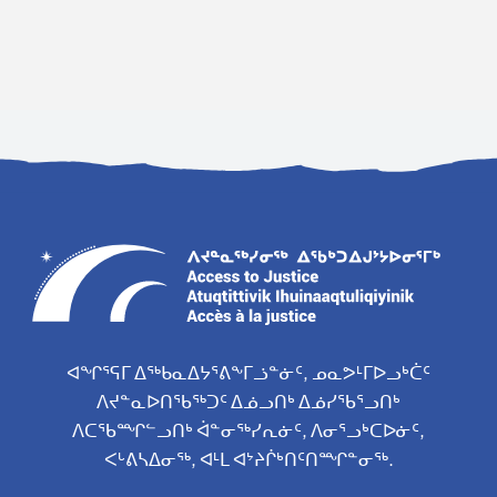
ᐊᖏᕐᕋᒥ ᐃᖅᑲᓇᐃᔭᕐᕕᖕᒥᓘᓐᓃᑦ, ᓄᓇᕗᒻᒥᐅᓗᒃᑖᑦ
ᐱᔪᓐᓇᐅᑎᖃᖅᑐᑦ ᐃᓅᓗᑎᒃ ᐃᓅᓯᖃᕐᓗᑎᒃ
ᐱᑕᖃᙱᓪᓗᑎᒃ ᐋᓐᓂᖅᓯᕆᓃᑦ, ᐱᓂᕐᓗᒃᑕᐅᓃᑦ,
ᐸᒡᕕᓴᐃᓂᖅ, ᐊᒻᒪ ᐊᔾᔨᒌᒃᑎᑦᑎᙱᓐᓂᖅ.