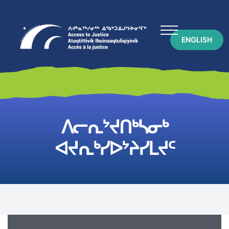
ENGLISH
ᐱᓕᕆᔾᔪᑎᒃᓴᓂᒃ
ᐊᔪᕆᒃᓯᐅᔾᔨᓯᒪᔪᑦ