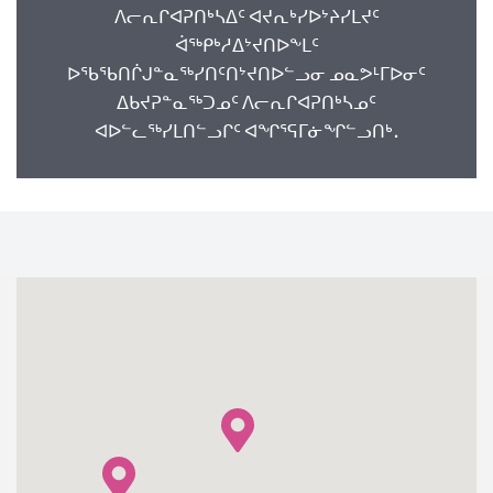
ᐱᓕᕆᒋᐊᕈᑎᒃᓴᐃᑦ ᐊᔪᕆᒃᓯᐅᔾᔨᓯᒪᔪᑦ
ᐋᖅᑭᒃᓱᐃᔾᔪᑎᐅᖕᒪᑦ
ᐅᖃᖃᑎᒌᒍᓐᓇᖅᓯᑎᑦᑎᔾᔪᑎᐅᓪᓗᓂ ᓄᓇᕗᒻᒥᐅᓂᑦ
ᐃᑲᔪᕈᓐᓇᖅᑐᓄᑦ ᐱᓕᕆᒋᐊᕈᑎᒃᓴᓄᑦ
ᐊᐅᓪᓚᖅᓯᒪᑎᓪᓗᒋᑦ ᐊᖏᕐᕋᒥᓃᖏᓪᓗᑎᒃ.